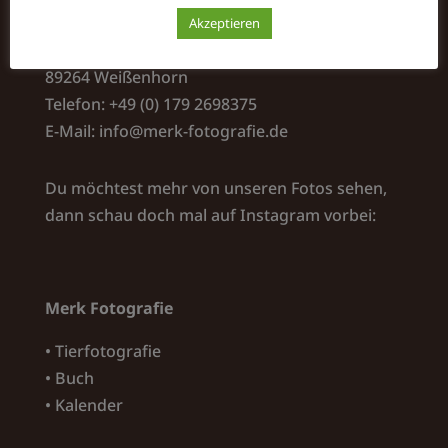
Merk Fotografie
Akzeptieren
Kapellenweg 5
89264 Weißenhorn
Telefon: +49 (0) 179 2698375
E-Mail:
info@merk-fotografie.de
Du möchtest mehr von unseren Fotos sehen,
dann schau doch mal auf Instagram vorbei:
Merk Fotografie
• Tierfotografie
• Buch
• Kalender