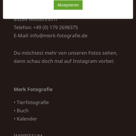
Merk Fotografie
Akzeptieren
Kapellenweg 5
89264 Weißenhorn
Telefon: +49 (0) 179 2698375
E-Mail:
info@merk-fotografie.de
Du möchtest mehr von unseren Fotos sehen,
dann schau doch mal auf Instagram vorbei:
Merk Fotografie
• Tierfotografie
• Buch
• Kalender
IMPRESSUM